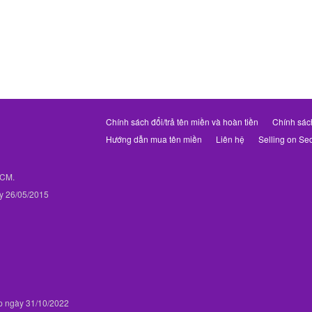
Chính sách đổi/trả tên miền và hoàn tiền
Chính sác
Hướng dẫn mua tên miền
Liên hệ
Selling on Se
PHCM.
y 26/05/2015
p ngày 31/10/2022