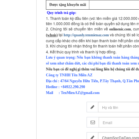
Được tặng khuyến mãi
Quy trình trả góp:
1. Thanh toán kỳ đầu tiên (vd: tên miền giá 12.000.000
tiên 1.000.000 đồng là có thể toàn quyền sử dụng tên m
2. Chúng tôi sẽ chuyển tên miền về
, cu
onlinenic.com
tại
và chúng tôi sẽ l
(whois)
http://quanly.tenmienaz.com
cung cấp khác cho đến khi bạn thanh toán hết phần còn
3. Khi chúng tôi nhận thông tin thanh toán hết phần còn
4. Kết thúc quy trình và thanh lý hợp đồng.
Lưu ý quan trọng: Nếu bạn không thanh toán hàng tháng 3 
sẽ xem như chấm dứt, các chi phí bạn đã thanh toán xem nh
Nếu bạn có đề nghị gì thêm vui lòng liên hệ chúng tôi để đ
Công ty TNHH Tên Miền AZ
Địa chỉ : 47/64 Nguyễn Hữu Tiến, P.Tây Thạnh, Q.Tân 
Hotline : +84922.290.290
Mail : TenMienAZ@gmail.com