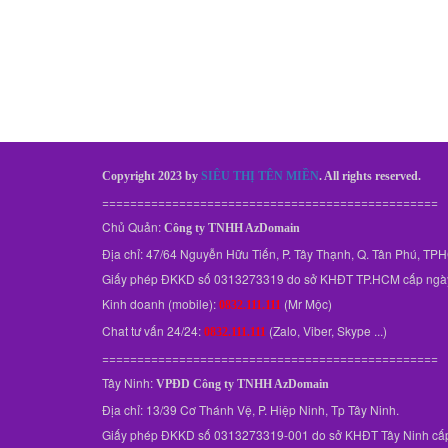
Copyright 2023 by
SIÊU THỊ TÊN MIỀN
. All rights reserved.
================================================
Chủ Quản:
Công ty TNHH AzDomain
Địa chỉ: 47/64 Nguyễn Hữu Tiến, P. Tây Thạnh, Q. Tân Phú, T
Giấy phép ĐKKD số 0313273319 do sở KHĐT TP.HCM cấp ngà
Kinh doanh (mobile):
(Mr Mộc)
0832.111.111
Chat tư vấn 24/24:
(Zalo, Viber, Skype ...)
0832.111.111
================================================
Tây Ninh:
VPĐD
Công ty TNHH AzDomain
Địa chỉ: 13/39 Cơ Thánh Vệ, P. Hiệp Ninh, Tp Tây Ninh.
Giấy phép ĐKKD số 0313273319-001 do sở KHĐT Tây Ninh cấ