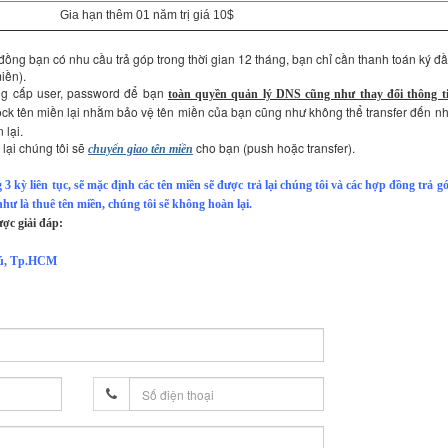
Gia hạn thêm 01 năm trị giá 10$
 đồng bạn có nhu cầu trả góp trong thời gian 12 tháng, bạn chỉ cần thanh toán ký đ
iền).
ng cấp user, password để bạn
toàn quyền quản lý DNS cũng như thay đổi thông t
ock tên miền lại nhằm bảo vệ tên miền của bạn cũng như không thể transfer đến n
 lại.
 lại chúng tôi sẽ
cho bạn (push hoặc transfer).
chuyển giao tên miền
kỳ liên tục, sẽ mặc định các tên miền sẽ được trả lại chúng tôi và các hợp đồng trả g
ư là thuê tên miền, chúng tôi sẽ không hoàn lại.
ược giải đáp:
Phú, Tp.HCM