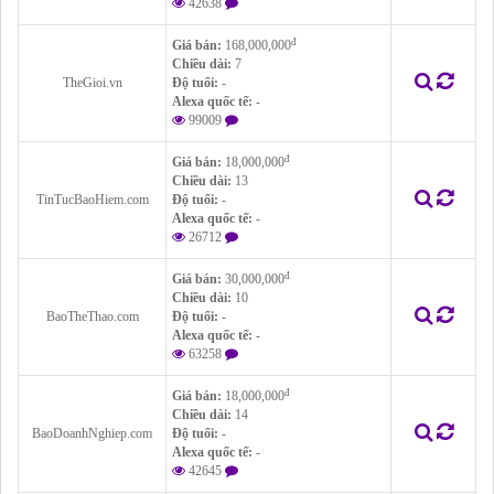
42638
đ
Giá bán:
168,000,000
Chiều dài:
7
TheGioi.vn
Độ tuổi:
-
Alexa quốc tế:
-
99009
đ
Giá bán:
18,000,000
Chiều dài:
13
TinTucBaoHiem.com
Độ tuổi:
-
Alexa quốc tế:
-
26712
đ
Giá bán:
30,000,000
Chiều dài:
10
BaoTheThao.com
Độ tuổi:
-
Alexa quốc tế:
-
63258
đ
Giá bán:
18,000,000
Chiều dài:
14
BaoDoanhNghiep.com
Độ tuổi:
-
Alexa quốc tế:
-
42645