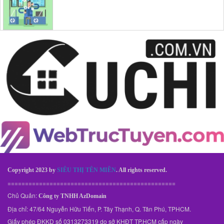
Copyright 2023 by
SIÊU THỊ TÊN MIỀN
. All rights reserved.
================================================
Chủ Quản:
Công ty TNHH AzDomain
Địa chỉ: 47/64 Nguyễn Hữu Tiến, P. Tây Thạnh, Q. Tân Phú, TPHCM.
Giấy phép ĐKKD số 0313273319 do sở KHĐT TP.HCM cấp ngày