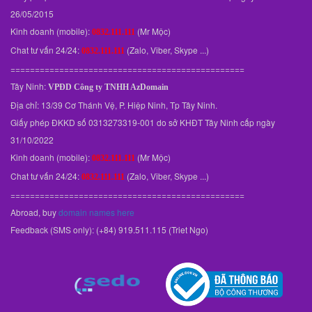
26/05/2015
Kinh doanh (mobile):
(Mr Mộc)
0832.111.111
Chat tư vấn 24/24:
(Zalo, Viber, Skype ...)
0832.111.111
================================================
Tây Ninh:
VPĐD
Công ty TNHH AzDomain
Địa chỉ: 13/39 Cơ Thánh Vệ, P. Hiệp Ninh, Tp Tây Ninh.
Giấy phép ĐKKD số 0313273319-001 do sở KHĐT Tây Ninh cấp ngày
31/10/2022
Kinh doanh (mobile):
(Mr Mộc)
0832.111.111
Chat tư vấn 24/24:
(Zalo, Viber, Skype ...)
0832.111.111
================================================
Abroad, buy
domain names here
Feedback (SMS only): (+84) 919.511.115 (Triet Ngo)