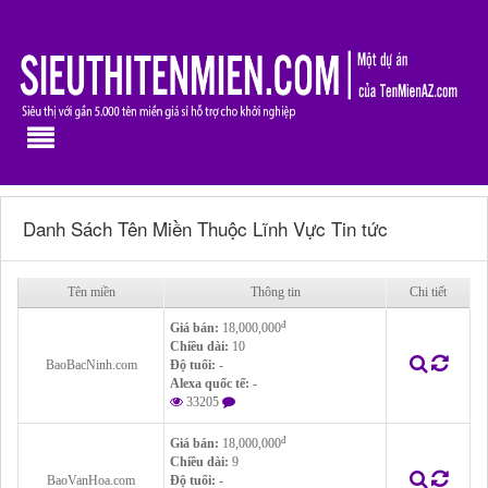
Danh Sách Tên Miền Thuộc Lĩnh Vực Tin tức
Tên miền
Thông tin
Chi tiết
đ
Giá bán:
18,000,000
Chiều dài:
10
BaoBacNinh.com
Độ tuổi:
-
Alexa quốc tế:
-
33205
đ
Giá bán:
18,000,000
Chiều dài:
9
BaoVanHoa.com
Độ tuổi:
-