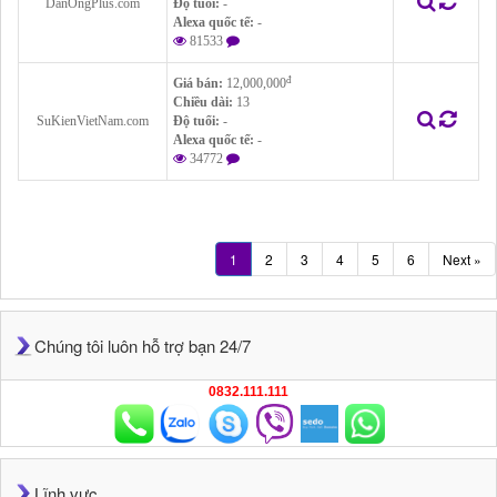
DanOngPlus.com
Độ tuổi:
-
Alexa quốc tế:
-
81533
đ
Giá bán:
12,000,000
Chiều dài:
13
SuKienVietNam.com
Độ tuổi:
-
Alexa quốc tế:
-
34772
1
2
3
4
5
6
Next »
Chúng tôi luôn hỗ trợ bạn 24/7
0832.111.111
Lĩnh vực