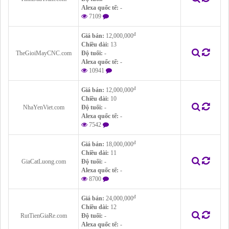
Alexa quốc tế:
-
7109
đ
Giá bán:
12,000,000
Chiều dài:
13
TheGioiMayCNC.com
Độ tuổi:
-
Alexa quốc tế:
-
10941
đ
Giá bán:
12,000,000
Chiều dài:
10
NhaYenViet.com
Độ tuổi:
-
Alexa quốc tế:
-
7542
đ
Giá bán:
18,000,000
Chiều dài:
11
GiaCatLuong.com
Độ tuổi:
-
Alexa quốc tế:
-
8700
đ
Giá bán:
24,000,000
Chiều dài:
12
RutTienGiaRe.com
Độ tuổi:
-
Alexa quốc tế:
-