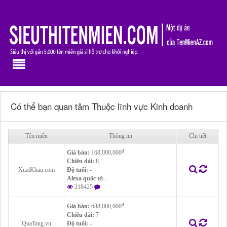
Có thể bạn quan tâm Thuộc lĩnh vực Kinh doanh
Tên miền
Thông tin
Chi tiết
đ
Giá bán:
168,000,000
Chiều dài:
8
XuatKhau.com
Độ tuổi:
-
Alexa quốc tế:
-
218425
đ
Giá bán:
688,000,000
Chiều dài:
7
QuaTang.vn
Độ tuổi:
-