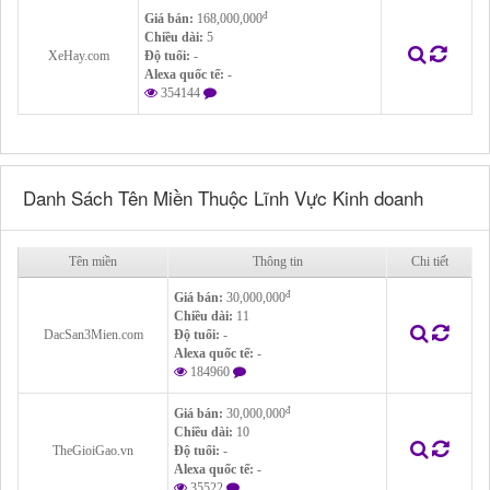
đ
Giá bán:
168,000,000
Chiều dài:
5
XeHay.com
Độ tuổi:
-
Alexa quốc tế:
-
354144
Danh Sách Tên Miền Thuộc Lĩnh Vực Kinh doanh
Tên miền
Thông tin
Chi tiết
đ
Giá bán:
30,000,000
Chiều dài:
11
DacSan3Mien.com
Độ tuổi:
-
Alexa quốc tế:
-
184960
đ
Giá bán:
30,000,000
Chiều dài:
10
TheGioiGao.vn
Độ tuổi:
-
Alexa quốc tế:
-
35522