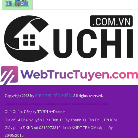
Copyright 2023 by
SIÊU THỊ TÊN MIỀN
. All rights reserved.
================================================
Chủ Quản:
Công ty TNHH AzDomain
Địa chỉ: 47/64 Nguyễn Hữu Tiến, P. Tây Thạnh, Q. Tân Phú, TPHCM.
Giấy phép ĐKKD số 0313273319 do sở KHĐT TP.HCM cấp ngày
26/05/2015