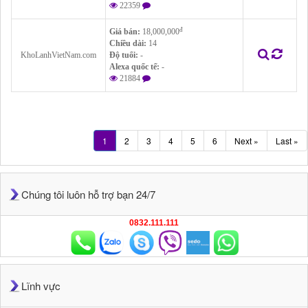
22359
đ
Giá bán:
18,000,000
Chiều dài:
14
KhoLanhVietNam.com
Độ tuổi:
-
Alexa quốc tế:
-
21884
1
2
3
4
5
6
Next »
Last »
Chúng tôi luôn hỗ trợ bạn 24/7
0832.111.111
Lĩnh vực