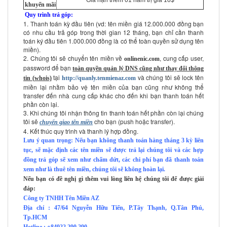
Gia hạn thêm 01 năm trị giá 10$
khuyến mãi
Quy trình trả góp:
1. Thanh toán kỳ đầu tiên (vd: tên miền giá 12.000.000 đồng bạn
có nhu cầu trả góp trong thời gian 12 tháng, bạn chỉ cần thanh
toán ký đầu tiên 1.000.000 đồng là có thể toàn quyền sử dụng tên
miền).
2. Chúng tôi sẽ chuyển tên miền về
, cung cấp user,
onlinenic.com
password để bạn
toàn quyền quản lý DNS cũng như thay đổi thông
tại
và chúng tôi sẽ lock tên
tin (whois)
http://quanly.tenmienaz.com
miền lại nhằm bảo vệ tên miền của bạn cũng như không thể
transfer đến nhà cung cấp khác cho đến khi bạn thanh toán hết
phần còn lại.
3. Khi chúng tôi nhận thông tin thanh toán hết phần còn lại chúng
tôi sẽ
cho bạn (push hoặc transfer).
chuyển giao tên miền
4. Kết thúc quy trình và thanh lý hợp đồng.
Lưu ý quan trọng: Nếu bạn không thanh toán hàng tháng 3 kỳ liên
tục, sẽ mặc định các tên miền sẽ được trả lại chúng tôi và các hợp
đồng trả góp sẽ xem như chấm dứt, các chi phí bạn đã thanh toán
xem như là thuê tên miền, chúng tôi sẽ không hoàn lại.
Nếu bạn có đề nghị gì thêm vui lòng liên hệ chúng tôi để được giải
đáp:
Công ty TNHH Tên Miền AZ
Địa chỉ : 47/64 Nguyễn Hữu Tiến, P.Tây Thạnh, Q.Tân Phú,
Tp.HCM