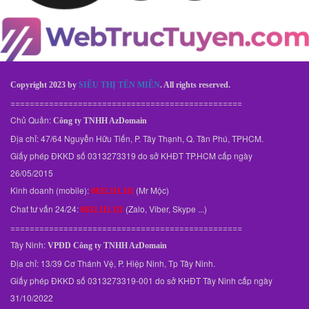
Copyright 2023 by
SIÊU THỊ TÊN MIỀN
. All rights reserved.
================================================
Chủ Quản:
Công ty TNHH AzDomain
Địa chỉ: 47/64 Nguyễn Hữu Tiến, P. Tây Thạnh, Q. Tân Phú, TPHCM.
Giấy phép ĐKKD số 0313273319 do sở KHĐT TP.HCM cấp ngày
26/05/2015
Kinh doanh (mobile):
(Mr Mộc)
0832.111.111
Chat tư vấn 24/24:
(Zalo, Viber, Skype ...)
0832.111.111
================================================
Tây Ninh:
VPĐD
Công ty TNHH AzDomain
Địa chỉ: 13/39 Cơ Thánh Vệ, P. Hiệp Ninh, Tp Tây Ninh.
Giấy phép ĐKKD số 0313273319-001 do sở KHĐT Tây Ninh cấp ngày
31/10/2022