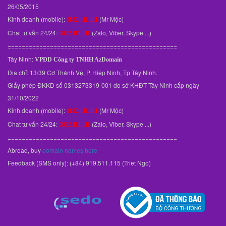
26/05/2015
Kinh doanh (mobile):
(Mr Mộc)
0832.111.111
Chat tư vấn 24/24:
(Zalo, Viber, Skype ...)
0832.111.111
================================================
Tây Ninh:
VPĐD
Công ty TNHH AzDomain
Địa chỉ: 13/39 Cơ Thánh Vệ, P. Hiệp Ninh, Tp Tây Ninh.
Giấy phép ĐKKD số 0313273319-001 do sở KHĐT Tây Ninh cấp ngày
31/10/2022
Kinh doanh (mobile):
(Mr Mộc)
0832.111.111
Chat tư vấn 24/24:
(Zalo, Viber, Skype ...)
0832.111.111
================================================
Abroad, buy
domain names here
Feedback (SMS only): (+84) 919.511.115 (Triet Ngo)