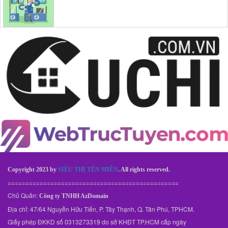
Copyright 2023 by
SIÊU THỊ TÊN MIỀN
. All rights reserved.
================================================
Chủ Quản:
Công ty TNHH AzDomain
Địa chỉ: 47/64 Nguyễn Hữu Tiến, P. Tây Thạnh, Q. Tân Phú, TPHCM.
Giấy phép ĐKKD số 0313273319 do sở KHĐT TP.HCM cấp ngày