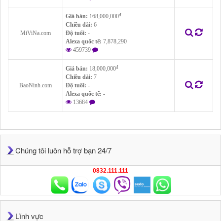
đ
Giá bán:
168,000,000
Chiều dài:
6
MiViNa.com
Độ tuổi:
-
Alexa quốc tế:
7,878,290
459739
đ
Giá bán:
18,000,000
Chiều dài:
7
BaoNinh.com
Độ tuổi:
-
Alexa quốc tế:
-
13684
Chúng tôi luôn hỗ trợ bạn 24/7
0832.111.111
Lĩnh vực