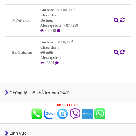
đ
Giá bán:
168,000,000
Chiều dài:
6
MiViNa.com
Độ tuổi:
-
Alexa quốc tế:
7,878,290
459740
đ
Giá bán:
18,000,000
Chiều dài:
7
BaoNinh.com
Độ tuổi:
-
Alexa quốc tế:
-
13686
Chúng tôi luôn hỗ trợ bạn 24/7
0832.111.111
Lĩnh vực