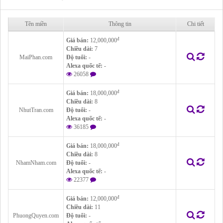
Tên miền
Thông tin
Chi tiết
đ
Giá bán:
12,000,000
Chiều dài:
7
MaiPhan.com
Độ tuổi:
-
Alexa quốc tế:
-
26058
đ
Giá bán:
18,000,000
Chiều dài:
8
NhutTran.com
Độ tuổi:
-
Alexa quốc tế:
-
36185
đ
Giá bán:
18,000,000
Chiều dài:
8
NhamNham.com
Độ tuổi:
-
Alexa quốc tế:
-
22377
đ
Giá bán:
12,000,000
Chiều dài:
11
PhuongQuyen.com
Độ tuổi:
-