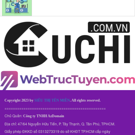
Copyright 2023 by
SIÊU THỊ TÊN MIỀN
. All rights reserved.
================================================
Chủ Quản:
Công ty TNHH AzDomain
Địa chỉ: 47/64 Nguyễn Hữu Tiến, P. Tây Thạnh, Q. Tân Phú, TPHCM.
Giấy phép ĐKKD số 0313273319 do sở KHĐT TP.HCM cấp ngày