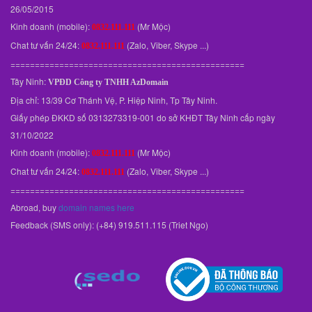
26/05/2015
Kinh doanh (mobile):
(Mr Mộc)
0832.111.111
Chat tư vấn 24/24:
(Zalo, Viber, Skype ...)
0832.111.111
================================================
Tây Ninh:
VPĐD
Công ty TNHH AzDomain
Địa chỉ: 13/39 Cơ Thánh Vệ, P. Hiệp Ninh, Tp Tây Ninh.
Giấy phép ĐKKD số 0313273319-001 do sở KHĐT Tây Ninh cấp ngày
31/10/2022
Kinh doanh (mobile):
(Mr Mộc)
0832.111.111
Chat tư vấn 24/24:
(Zalo, Viber, Skype ...)
0832.111.111
================================================
Abroad, buy
domain names here
Feedback (SMS only): (+84) 919.511.115 (Triet Ngo)