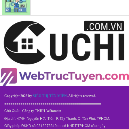
Copyright 2023 by
SIÊU THỊ TÊN MIỀN
. All rights reserved.
================================================
Chủ Quản:
Công ty TNHH AzDomain
Địa chỉ: 47/64 Nguyễn Hữu Tiến, P. Tây Thạnh, Q. Tân Phú, TPHCM.
Giấy phép ĐKKD số 0313273319 do sở KHĐT TP.HCM cấp ngày