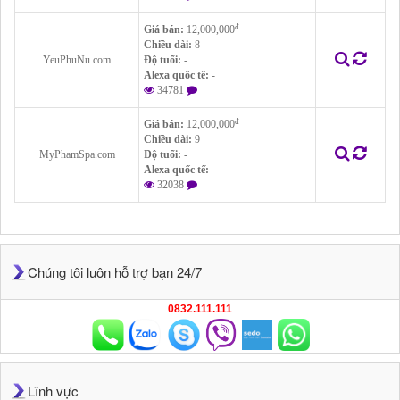
đ
Giá bán:
12,000,000
Chiều dài:
8
YeuPhuNu.com
Độ tuổi:
-
Alexa quốc tế:
-
34781
đ
Giá bán:
12,000,000
Chiều dài:
9
MyPhamSpa.com
Độ tuổi:
-
Alexa quốc tế:
-
32038
Chúng tôi luôn hỗ trợ bạn 24/7
0832.111.111
Lĩnh vực