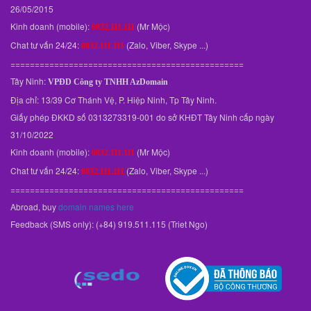
26/05/2015
Kinh doanh (mobile):
(Mr Mộc)
0832.111.111
Chat tư vấn 24/24:
(Zalo, Viber, Skype ...)
0832.111.111
================================================
Tây Ninh:
VPĐD
Công ty TNHH AzDomain
Địa chỉ: 13/39 Cơ Thánh Vệ, P. Hiệp Ninh, Tp Tây Ninh.
Giấy phép ĐKKD số 0313273319-001 do sở KHĐT Tây Ninh cấp ngày
31/10/2022
Kinh doanh (mobile):
(Mr Mộc)
0832.111.111
Chat tư vấn 24/24:
(Zalo, Viber, Skype ...)
0832.111.111
================================================
Abroad, buy
domain names here
Feedback (SMS only): (+84) 919.511.115 (Triet Ngo)