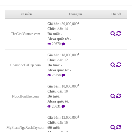
Tên miền
Thông tin
Chi tiết
đ
Giá bán:
30,000,000
Chiều dài:
14
TheGioiVitamin.com
Độ tuổi:
-
Alexa quốc tế:
-
20670
đ
Giá bán:
18,000,000
Chiều dài:
12
ChamSocDaDep.com
Độ tuổi:
-
Alexa quốc tế:
-
26758
đ
Giá bán:
18,000,000
Chiều dài:
10
NuocHoaKho.com
Độ tuổi:
-
Alexa quốc tế:
-
28631
đ
Giá bán:
12,000,000
Chiều dài:
16
MyPhamNgaXachTay.com
Độ tuổi:
-