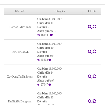
Tên miền
Thông tin
Chi tiết
đ
Giá bán:
30,000,000
Chiều dài:
11
DacSan3Mien.com
Độ tuổi:
-
Alexa quốc tế:
-
184948
đ
Giá bán:
30,000,000
Chiều dài:
10
TheGioiGao.vn
Độ tuổi:
-
Alexa quốc tế:
-
35508
đ
Giá bán:
18,000,000
Chiều dài:
14
XayDungTayNinh.com
Độ tuổi:
-
Alexa quốc tế:
-
27647
đ
Giá bán:
18,000,000
Chiều dài:
13
TheGioiDoDong.com
Độ tuổi:
-