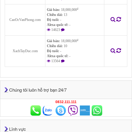
đ
Giá bán:
18,000,000
Chiều dài:
13
CaoOcVanPhong.com
Độ tuổi:
-
Alexa quốc tế:
-
14623
đ
Giá bán:
18,000,000
Chiều dài:
10
XachTayDuc.com
Độ tuổi:
-
Alexa quốc tế:
-
13564
Chúng tôi luôn hỗ trợ bạn 24/7
0832.111.111
Lĩnh vực