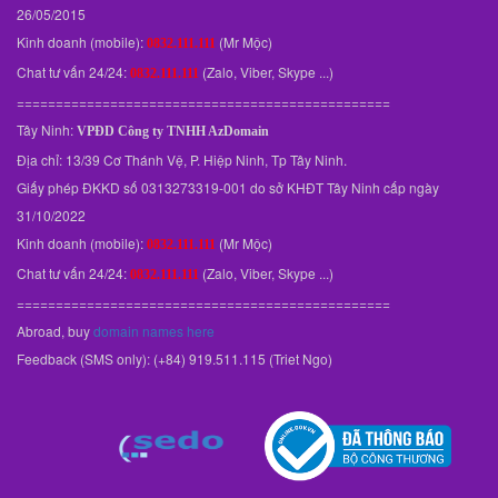
26/05/2015
Kinh doanh (mobile):
(Mr Mộc)
0832.111.111
Chat tư vấn 24/24:
(Zalo, Viber, Skype ...)
0832.111.111
================================================
Tây Ninh:
VPĐD
Công ty TNHH AzDomain
Địa chỉ: 13/39 Cơ Thánh Vệ, P. Hiệp Ninh, Tp Tây Ninh.
Giấy phép ĐKKD số 0313273319-001 do sở KHĐT Tây Ninh cấp ngày
31/10/2022
Kinh doanh (mobile):
(Mr Mộc)
0832.111.111
Chat tư vấn 24/24:
(Zalo, Viber, Skype ...)
0832.111.111
================================================
Abroad, buy
domain names here
Feedback (SMS only): (+84) 919.511.115 (Triet Ngo)