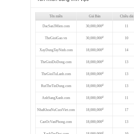
Tên miền
Giá Bán
Chiều dài
đ
DacSan3Mien.com
30,000,000
11
đ
TheGioiGao.vn
30,000,000
10
đ
XayDungTayNinh.com
18,000,000
14
đ
TheGioiDoDong.com
18,000,000
13
đ
TheGioiTuLanh.com
18,000,000
13
đ
RutTheTinDung.com
18,000,000
13
đ
AnhSangXanh.com
18,000,000
11
đ
NhaKhoaNuCuoiViet.com
18,000,000
17
đ
CaoOcVanPhong.com
18,000,000
13
đ
XachTayDuc.com
18,000,000
10