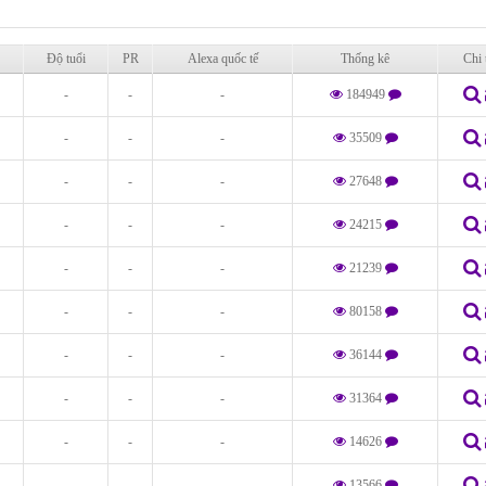
Độ tuổi
PR
Alexa quốc tế
Thống kê
Chi 
-
-
-
184949
-
-
-
35509
-
-
-
27648
-
-
-
24215
-
-
-
21239
-
-
-
80158
-
-
-
36144
-
-
-
31364
-
-
-
14626
-
-
-
13566