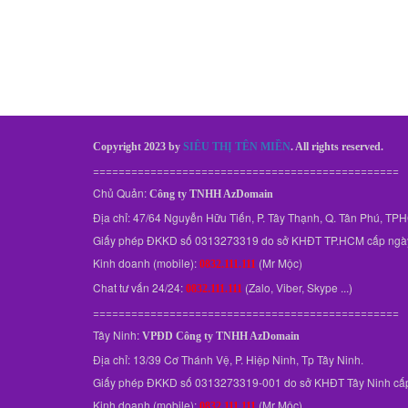
Copyright 2023 by
SIÊU THỊ TÊN MIỀN
. All rights reserved.
================================================
Chủ Quản:
Công ty TNHH AzDomain
Địa chỉ: 47/64 Nguyễn Hữu Tiến, P. Tây Thạnh, Q. Tân Phú, T
Giấy phép ĐKKD số 0313273319 do sở KHĐT TP.HCM cấp ngà
Kinh doanh (mobile):
(Mr Mộc)
0832.111.111
Chat tư vấn 24/24:
(Zalo, Viber, Skype ...)
0832.111.111
================================================
Tây Ninh:
VPĐD
Công ty TNHH AzDomain
Địa chỉ: 13/39 Cơ Thánh Vệ, P. Hiệp Ninh, Tp Tây Ninh.
Giấy phép ĐKKD số 0313273319-001 do sở KHĐT Tây Ninh cấ
Kinh doanh (mobile):
(Mr Mộc)
0832.111.111