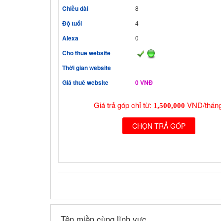
Chiều dài
8
Độ tuổi
4
Alexa
0
Cho thuê website
Thời gian website
Giá thuê website
0 VNĐ
Giá trả góp chỉ từ:
VND/tháng
1,500,000
CHỌN TRẢ GÓP
Tên miền cùng lĩnh vực