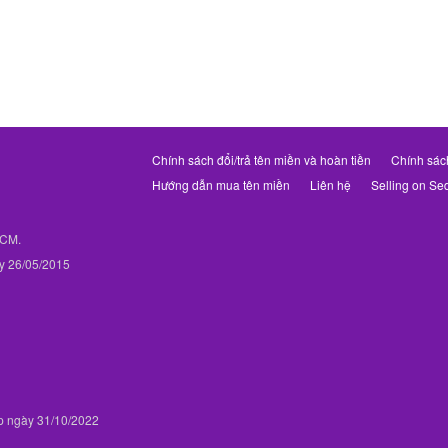
Chính sách đổi/trả tên miền và hoàn tiền
Chính sác
Hướng dẫn mua tên miền
Liên hệ
Selling on Se
PHCM.
y 26/05/2015
p ngày 31/10/2022