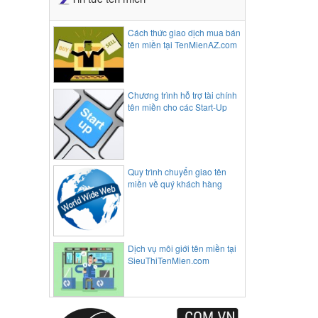
Cách thức giao dịch mua bán
tên miền tại TenMienAZ.com
Chương trình hỗ trợ tài chính
tên miền cho các Start-Up
Quy trình chuyển giao tên
miền về quý khách hàng
Dịch vụ môi giới tên miền tại
SieuThiTenMien.com