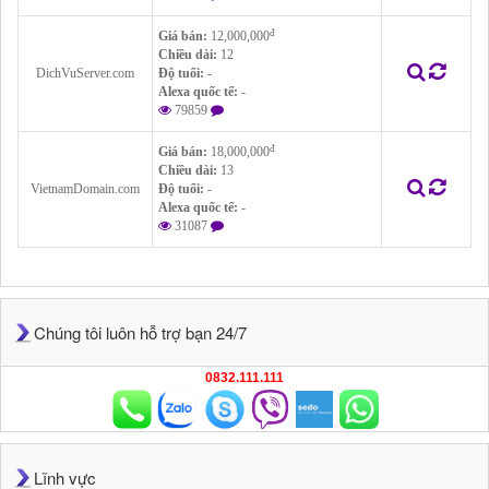
đ
Giá bán:
12,000,000
Chiều dài:
12
DichVuServer.com
Độ tuổi:
-
Alexa quốc tế:
-
79859
đ
Giá bán:
18,000,000
Chiều dài:
13
VietnamDomain.com
Độ tuổi:
-
Alexa quốc tế:
-
31087
Chúng tôi luôn hỗ trợ bạn 24/7
0832.111.111
Lĩnh vực