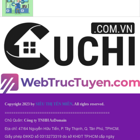
Copyright 2023 by
SIÊU THỊ TÊN MIỀN
. All rights reserved.
================================================
Chủ Quản:
Công ty TNHH AzDomain
Địa chỉ: 47/64 Nguyễn Hữu Tiến, P. Tây Thạnh, Q. Tân Phú, TPHCM.
Giấy phép ĐKKD số 0313273319 do sở KHĐT TP.HCM cấp ngày