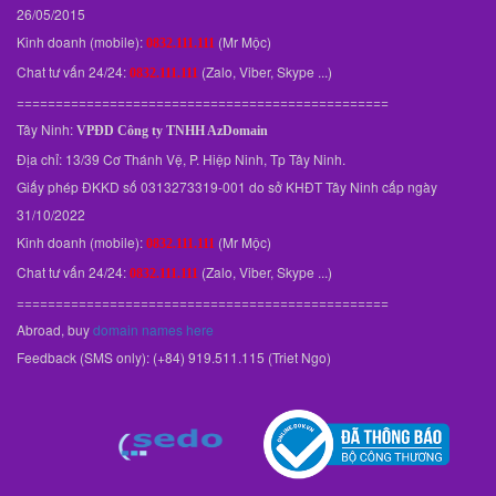
26/05/2015
Kinh doanh (mobile):
(Mr Mộc)
0832.111.111
Chat tư vấn 24/24:
(Zalo, Viber, Skype ...)
0832.111.111
================================================
Tây Ninh:
VPĐD
Công ty TNHH AzDomain
Địa chỉ: 13/39 Cơ Thánh Vệ, P. Hiệp Ninh, Tp Tây Ninh.
Giấy phép ĐKKD số 0313273319-001 do sở KHĐT Tây Ninh cấp ngày
31/10/2022
Kinh doanh (mobile):
(Mr Mộc)
0832.111.111
Chat tư vấn 24/24:
(Zalo, Viber, Skype ...)
0832.111.111
================================================
Abroad, buy
domain names here
Feedback (SMS only): (+84) 919.511.115 (Triet Ngo)