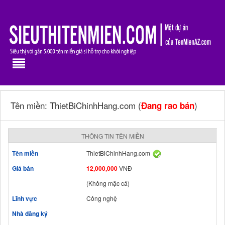
Tên miền: ThietBiChinhHang.com (
)
Đang rao bán
THÔNG TIN TÊN MIỀN
Tên miền
ThietBiChinhHang.com
Giá bán
12,000,000
VNĐ
(Không mặc cả)
Lĩnh vực
Công nghệ
Nhà đăng ký