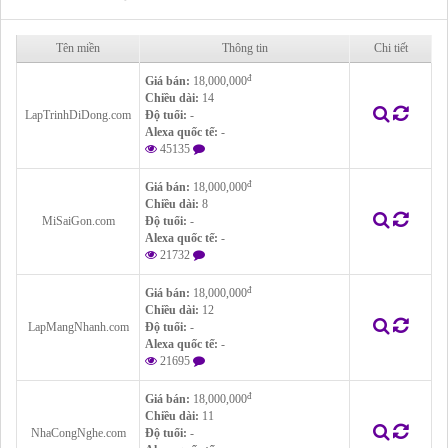
Tên miền
Thông tin
Chi tiết
đ
Giá bán:
18,000,000
Chiều dài:
14
LapTrinhDiDong.com
Độ tuổi:
-
Alexa quốc tế:
-
45135
đ
Giá bán:
18,000,000
Chiều dài:
8
MiSaiGon.com
Độ tuổi:
-
Alexa quốc tế:
-
21732
đ
Giá bán:
18,000,000
Chiều dài:
12
LapMangNhanh.com
Độ tuổi:
-
Alexa quốc tế:
-
21695
đ
Giá bán:
18,000,000
Chiều dài:
11
NhaCongNghe.com
Độ tuổi:
-