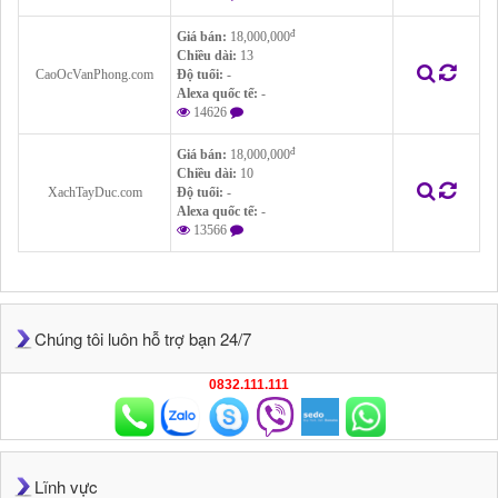
đ
Giá bán:
18,000,000
Chiều dài:
13
CaoOcVanPhong.com
Độ tuổi:
-
Alexa quốc tế:
-
14626
đ
Giá bán:
18,000,000
Chiều dài:
10
XachTayDuc.com
Độ tuổi:
-
Alexa quốc tế:
-
13566
Chúng tôi luôn hỗ trợ bạn 24/7
0832.111.111
Lĩnh vực