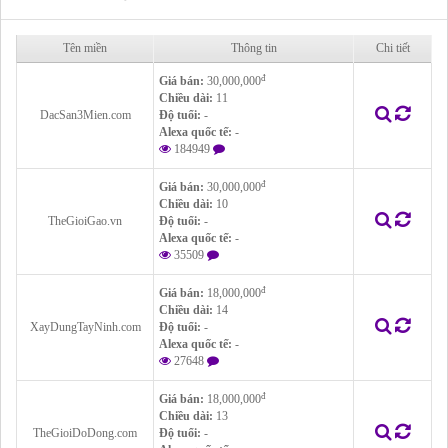
Tên miền
Thông tin
Chi tiết
đ
Giá bán:
30,000,000
Chiều dài:
11
DacSan3Mien.com
Độ tuổi:
-
Alexa quốc tế:
-
184949
đ
Giá bán:
30,000,000
Chiều dài:
10
TheGioiGao.vn
Độ tuổi:
-
Alexa quốc tế:
-
35509
đ
Giá bán:
18,000,000
Chiều dài:
14
XayDungTayNinh.com
Độ tuổi:
-
Alexa quốc tế:
-
27648
đ
Giá bán:
18,000,000
Chiều dài:
13
TheGioiDoDong.com
Độ tuổi:
-