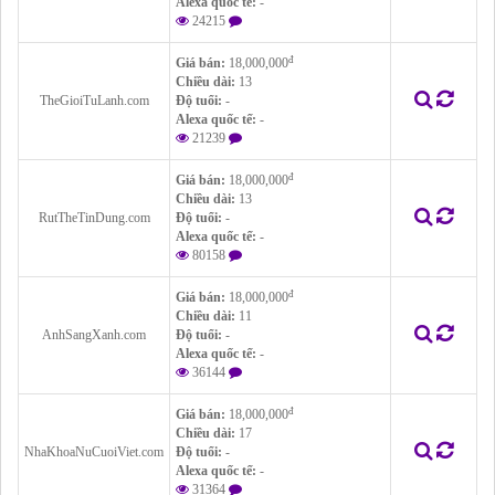
Alexa quốc tế:
-
24215
đ
Giá bán:
18,000,000
Chiều dài:
13
TheGioiTuLanh.com
Độ tuổi:
-
Alexa quốc tế:
-
21239
đ
Giá bán:
18,000,000
Chiều dài:
13
RutTheTinDung.com
Độ tuổi:
-
Alexa quốc tế:
-
80158
đ
Giá bán:
18,000,000
Chiều dài:
11
AnhSangXanh.com
Độ tuổi:
-
Alexa quốc tế:
-
36144
đ
Giá bán:
18,000,000
Chiều dài:
17
NhaKhoaNuCuoiViet.com
Độ tuổi:
-
Alexa quốc tế:
-
31364