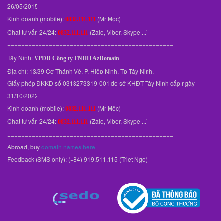
26/05/2015
Kinh doanh (mobile):
(Mr Mộc)
0832.111.111
Chat tư vấn 24/24:
(Zalo, Viber, Skype ...)
0832.111.111
================================================
Tây Ninh:
VPĐD
Công ty TNHH AzDomain
Địa chỉ: 13/39 Cơ Thánh Vệ, P. Hiệp Ninh, Tp Tây Ninh.
Giấy phép ĐKKD số 0313273319-001 do sở KHĐT Tây Ninh cấp ngày
31/10/2022
Kinh doanh (mobile):
(Mr Mộc)
0832.111.111
Chat tư vấn 24/24:
(Zalo, Viber, Skype ...)
0832.111.111
================================================
Abroad, buy
domain names here
Feedback (SMS only): (+84) 919.511.115 (Triet Ngo)