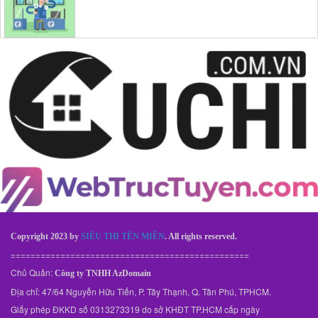
Copyright 2023 by
SIÊU THỊ TÊN MIỀN
. All rights reserved.
================================================
Chủ Quản:
Công ty TNHH AzDomain
Địa chỉ: 47/64 Nguyễn Hữu Tiến, P. Tây Thạnh, Q. Tân Phú, TPHCM.
Giấy phép ĐKKD số 0313273319 do sở KHĐT TP.HCM cấp ngày