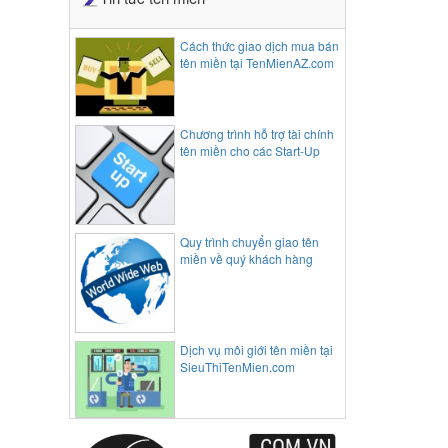
Cách thức giao dịch mua bán
tên miền tại TenMienAZ.com
Chương trình hỗ trợ tài chính
tên miền cho các Start-Up
Quy trình chuyển giao tên
miền về quý khách hàng
Dịch vụ môi giới tên miền tại
SieuThiTenMien.com