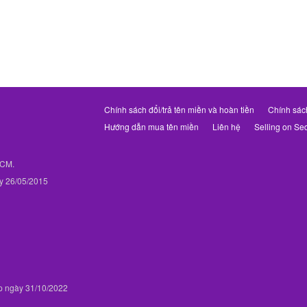
Chính sách đổi/trả tên miền và hoàn tiền
Chính sác
Hướng dẫn mua tên miền
Liên hệ
Selling on Se
PHCM.
y 26/05/2015
p ngày 31/10/2022