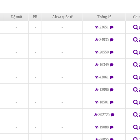
Độ tuổi
PR
Alexa quốc tế
Thống kê
Chi t
-
-
-
23651
-
-
-
34935
-
-
-
20550
-
-
-
16349
-
-
-
43061
-
-
-
13996
-
-
-
18501
-
-
-
392725
-
-
-
19088
-
-
-
66055