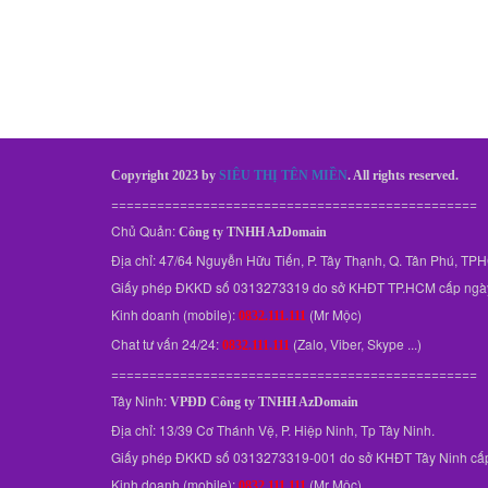
Copyright 2023 by
SIÊU THỊ TÊN MIỀN
. All rights reserved.
================================================
Chủ Quản:
Công ty TNHH AzDomain
Địa chỉ: 47/64 Nguyễn Hữu Tiến, P. Tây Thạnh, Q. Tân Phú, T
Giấy phép ĐKKD số 0313273319 do sở KHĐT TP.HCM cấp ngà
Kinh doanh (mobile):
(Mr Mộc)
0832.111.111
Chat tư vấn 24/24:
(Zalo, Viber, Skype ...)
0832.111.111
================================================
Tây Ninh:
VPĐD
Công ty TNHH AzDomain
Địa chỉ: 13/39 Cơ Thánh Vệ, P. Hiệp Ninh, Tp Tây Ninh.
Giấy phép ĐKKD số 0313273319-001 do sở KHĐT Tây Ninh cấ
Kinh doanh (mobile):
(Mr Mộc)
0832.111.111