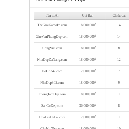
Tên miền
Giá Bán
Chiều dài
đ
TheGioiKaraoke.com
18,000,000
14
đ
GheVanPhongDep.com
18,000,000
14
đ
CongViet.com
18,000,000
8
đ
NhaDepDaNang.com
18,000,000
12
đ
DoGo247.com
12,000,000
7
đ
NhaDep365.com
18,000,000
9
đ
PhongTamDep.com
18,000,000
11
đ
SanGoDep.com
36,000,000
8
đ
HoaLanDaLat.com
12,000,000
11
đ
GheNoiThat.com
18,000,000
10