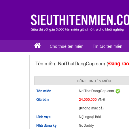
Cho thuê tên miền
Tin tức tên miền
Tên miền: NoiThatDangCap.com (
Đang rao
THÔNG TIN TÊN MIỀN
Tên miền
NoiThatDangCap.com
Giá bán
24,000,000
VNĐ
(Không mặc cả)
Lĩnh vực
Nội ngoại thất
Nhà đăng ký
GoDaddy