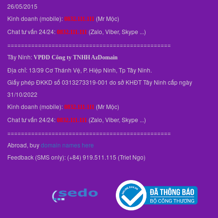
26/05/2015
Kinh doanh (mobile):
(Mr Mộc)
0832.111.111
Chat tư vấn 24/24:
(Zalo, Viber, Skype ...)
0832.111.111
================================================
Tây Ninh:
VPĐD
Công ty TNHH AzDomain
Địa chỉ: 13/39 Cơ Thánh Vệ, P. Hiệp Ninh, Tp Tây Ninh.
Giấy phép ĐKKD số 0313273319-001 do sở KHĐT Tây Ninh cấp ngày
31/10/2022
Kinh doanh (mobile):
(Mr Mộc)
0832.111.111
Chat tư vấn 24/24:
(Zalo, Viber, Skype ...)
0832.111.111
================================================
Abroad, buy
domain names here
Feedback (SMS only): (+84) 919.511.115 (Triet Ngo)