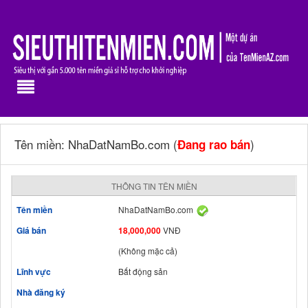
Tên miền: NhaDatNamBo.com (
)
Đang rao bán
THÔNG TIN TÊN MIỀN
Tên miền
NhaDatNamBo.com
Giá bán
18,000,000
VNĐ
(Không mặc cả)
Lĩnh vực
Bất động sản
Nhà đăng ký