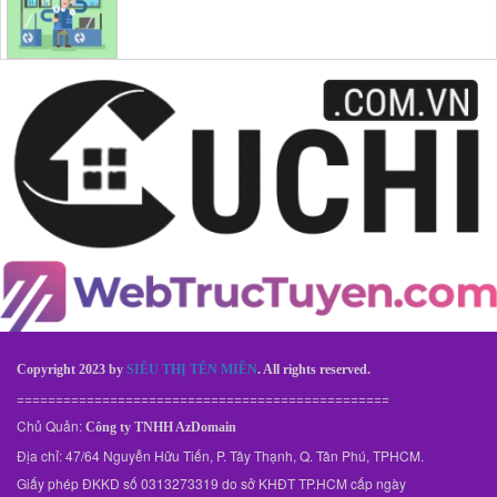
Copyright 2023 by
SIÊU THỊ TÊN MIỀN
. All rights reserved.
================================================
Chủ Quản:
Công ty TNHH AzDomain
Địa chỉ: 47/64 Nguyễn Hữu Tiến, P. Tây Thạnh, Q. Tân Phú, TPHCM.
Giấy phép ĐKKD số 0313273319 do sở KHĐT TP.HCM cấp ngày