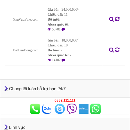
đ
Giá bán:
24,000,000
Chiều dài:
11
NhaVuonViet.com
Độ tuổi:
-
Alexa quốc tế:
-
55701
đ
Giá bán:
18,000,000
Chiều dài:
10
DatLamDong.com
Độ tuổi:
-
Alexa quốc tế:
-
14102
Chúng tôi luôn hỗ trợ bạn 24/7
0832.111.111
Lĩnh vực