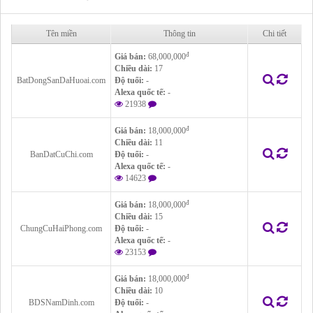
Tên miền
Thông tin
Chi tiết
đ
Giá bán:
68,000,000
Chiều dài:
17
BatDongSanDaHuoai.com
Độ tuổi:
-
Alexa quốc tế:
-
21938
đ
Giá bán:
18,000,000
Chiều dài:
11
BanDatCuChi.com
Độ tuổi:
-
Alexa quốc tế:
-
14623
đ
Giá bán:
18,000,000
Chiều dài:
15
ChungCuHaiPhong.com
Độ tuổi:
-
Alexa quốc tế:
-
23153
đ
Giá bán:
18,000,000
Chiều dài:
10
BDSNamDinh.com
Độ tuổi:
-