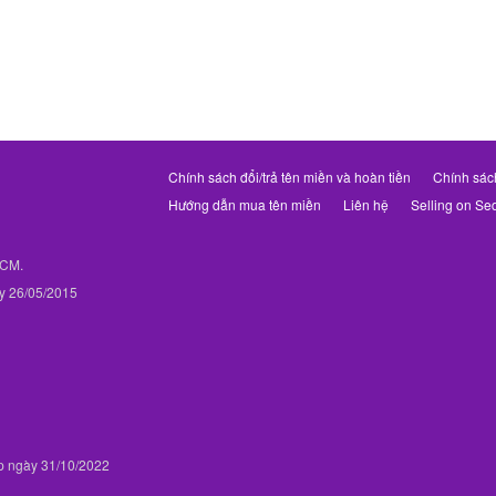
Chính sách đổi/trả tên miền và hoàn tiền
Chính sác
Hướng dẫn mua tên miền
Liên hệ
Selling on Se
PHCM.
y 26/05/2015
p ngày 31/10/2022