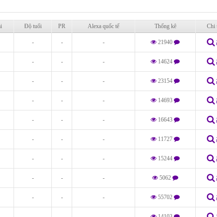
i
Độ tuổi
PR
Alexa quốc tế
Thống kê
Chi 
-
-
-
21940
-
-
-
14624
-
-
-
23154
-
-
-
14693
-
-
-
16643
-
-
-
11727
-
-
-
15244
-
-
-
5062
-
-
-
55702
-
-
-
14103