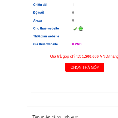
Chiều dài
11
Độ tuổi
0
Alexa
0
Cho thuê website
Thời gian website
Giá thuê website
0 VNĐ
Giá trả góp chỉ từ:
VND/tháng
1,500,000
CHỌN TRẢ GÓP
Tên miền cùng lĩnh vực