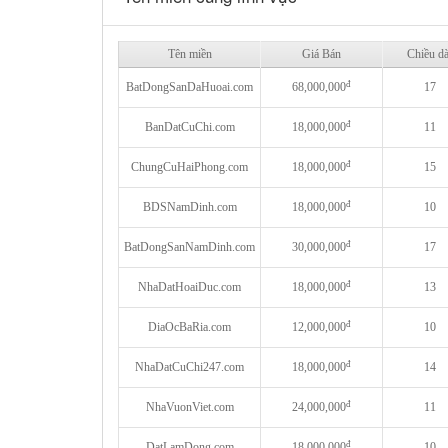
Tên miền
Giá Bán
Chiều dà
đ
BatDongSanDaHuoai.com
68,000,000
17
đ
BanDatCuChi.com
18,000,000
11
đ
ChungCuHaiPhong.com
18,000,000
15
đ
BDSNamDinh.com
18,000,000
10
đ
BatDongSanNamDinh.com
30,000,000
17
đ
NhaDatHoaiDuc.com
18,000,000
13
đ
DiaOcBaRia.com
12,000,000
10
đ
NhaDatCuChi247.com
18,000,000
14
đ
NhaVuonViet.com
24,000,000
11
đ
DatLamDong.com
18,000,000
10