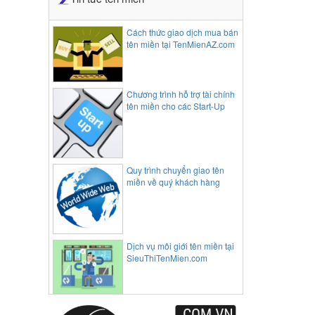
Cách thức giao dịch mua bán
tên miền tại TenMienAZ.com
Chương trình hỗ trợ tài chính
tên miền cho các Start-Up
Quy trình chuyển giao tên
miền về quý khách hàng
Dịch vụ môi giới tên miền tại
SieuThiTenMien.com