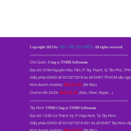
Copyright 2023 by
SIÊU THỊ TÊN MIỀN
. All rights reserved.
================================================
Chủ Quản:
Công ty TNHH AzDomain
Địa chỉ: 47/64 Nguyễn Hữu Tiến, P. Tây Thạnh, Q. Tân Phú, T
Giấy phép ĐKKD số 0313273319 do sở KHĐT TP.HCM cấp ngà
Kinh doanh (mobile):
(Mr Mộc)
0832.111.111
Chat tư vấn 24/24:
(Zalo, Viber, Skype ...)
0832.111.111
================================================
Tây Ninh:
VPĐD
Công ty TNHH AzDomain
Địa chỉ: 13/39 Cơ Thánh Vệ, P. Hiệp Ninh, Tp Tây Ninh.
Giấy phép ĐKKD số 0313273319-001 do sở KHĐT Tây Ninh cấ
Kinh doanh (mobile):
(Mr Mộc)
0832.111.111