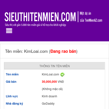
Tên miền: KimLoai.com (
)
Đang rao bán
THÔNG TIN TÊN MIỀN
Tên miền
KimLoai.com
Giá bán
30,000,000
VNĐ
(Không mặc cả)
Lĩnh vực
Kinh doanh
Nhà đăng ký
GoDaddy