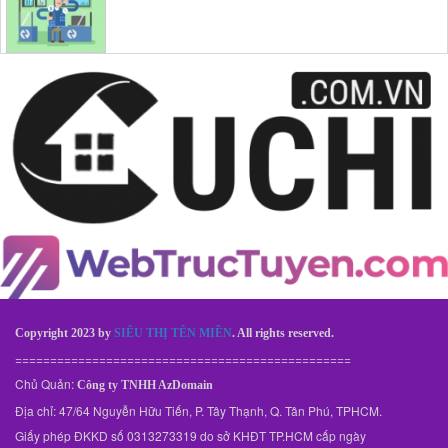
Copyright 2023 by
SIÊU THỊ TÊN MIỀN
. All rights reserved.
================================================
Chủ Quản:
Công ty TNHH AzDomain
Địa chỉ: 47/64 Nguyễn Hữu Tiến, P. Tây Thạnh, Q. Tân Phú, TPHCM.
Giấy phép ĐKKD số 0313273319 do sở KHĐT TP.HCM cấp ngày