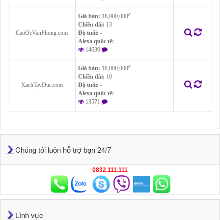
đ
Giá bán:
18,000,000
Chiều dài:
13
CaoOcVanPhong.com
Độ tuổi:
-
Alexa quốc tế:
-
14630
đ
Giá bán:
18,000,000
Chiều dài:
10
XachTayDuc.com
Độ tuổi:
-
Alexa quốc tế:
-
13571
Chúng tôi luôn hỗ trợ bạn 24/7
0832.111.111
Lĩnh vực