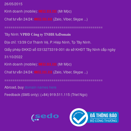
26/05/2015
Kinh doanh (mobile):
(Mr Mộc)
0832.111.111
Chat tư vấn 24/24:
(Zalo, Viber, Skype ...)
0832.111.111
================================================
Tây Ninh:
VPĐD
Công ty TNHH AzDomain
Địa chỉ: 13/39 Cơ Thánh Vệ, P. Hiệp Ninh, Tp Tây Ninh.
Giấy phép ĐKKD số 0313273319-001 do sở KHĐT Tây Ninh cấp ngày
31/10/2022
Kinh doanh (mobile):
(Mr Mộc)
0832.111.111
Chat tư vấn 24/24:
(Zalo, Viber, Skype ...)
0832.111.111
================================================
Abroad, buy
domain names here
Feedback (SMS only): (+84) 919.511.115 (Triet Ngo)