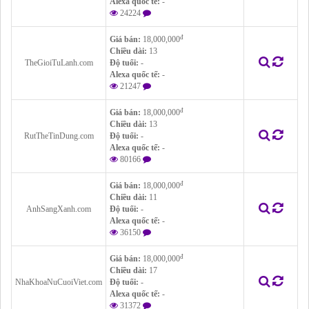
Alexa quốc tế:
-
24224
đ
Giá bán:
18,000,000
Chiều dài:
13
TheGioiTuLanh.com
Độ tuổi:
-
Alexa quốc tế:
-
21247
đ
Giá bán:
18,000,000
Chiều dài:
13
RutTheTinDung.com
Độ tuổi:
-
Alexa quốc tế:
-
80166
đ
Giá bán:
18,000,000
Chiều dài:
11
AnhSangXanh.com
Độ tuổi:
-
Alexa quốc tế:
-
36150
đ
Giá bán:
18,000,000
Chiều dài:
17
NhaKhoaNuCuoiViet.com
Độ tuổi:
-
Alexa quốc tế:
-
31372