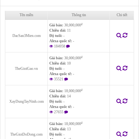
Tên miền
Thông tin
Chi tiết
đ
Giá bán:
30,000,000
Chiều dài:
11
DacSan3Mien.com
Độ tuổi:
-
Alexa quốc tế:
-
184958
đ
Giá bán:
30,000,000
Chiều dài:
10
TheGioiGao.vn
Độ tuổi:
-
Alexa quốc tế:
-
35521
đ
Giá bán:
18,000,000
Chiều dài:
14
XayDungTayNinh.com
Độ tuổi:
-
Alexa quốc tế:
-
27655
đ
Giá bán:
18,000,000
Chiều dài:
13
TheGioiDoDong.com
Độ tuổi:
-