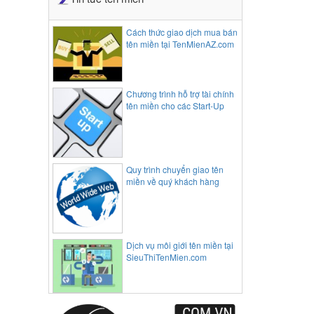
Cách thức giao dịch mua bán
tên miền tại TenMienAZ.com
Chương trình hỗ trợ tài chính
tên miền cho các Start-Up
Quy trình chuyển giao tên
miền về quý khách hàng
Dịch vụ môi giới tên miền tại
SieuThiTenMien.com