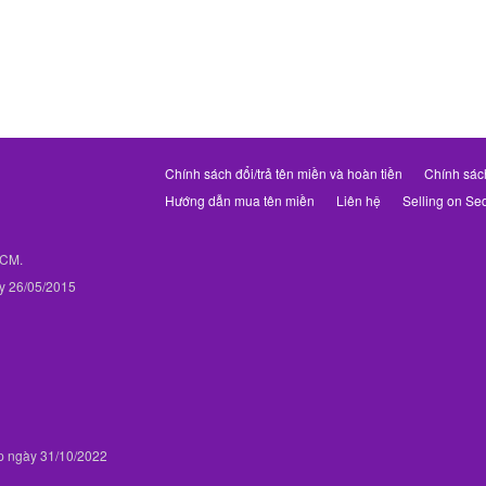
Chính sách đổi/trả tên miền và hoàn tiền
Chính sác
Hướng dẫn mua tên miền
Liên hệ
Selling on Se
PHCM.
y 26/05/2015
p ngày 31/10/2022