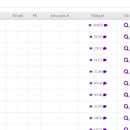
Độ tuổi
PR
Alexa quốc tế
Thống kê
Chi 
-
-
-
184956
-
-
-
35518
-
-
-
27653
-
-
-
24223
-
-
-
21246
-
-
-
80164
-
-
-
36148
-
-
-
31370
-
-
-
14630
-
-
-
13571