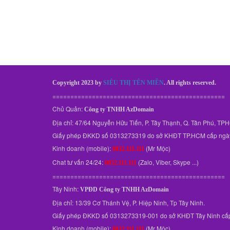
Copyright 2023 by
SIÊU THỊ TÊN MIỀN
. All rights reserved.
================================================
Chủ Quản:
Công ty TNHH AzDomain
Địa chỉ: 47/64 Nguyễn Hữu Tiến, P. Tây Thạnh, Q. Tân Phú, T
Giấy phép ĐKKD số 0313273319 do sở KHĐT TP.HCM cấp ngà
Kinh doanh (mobile):
(Mr Mộc)
0832.111.111
Chat tư vấn 24/24:
(Zalo, Viber, Skype ...)
0832.111.111
================================================
Tây Ninh:
VPĐD
Công ty TNHH AzDomain
Địa chỉ: 13/39 Cơ Thánh Vệ, P. Hiệp Ninh, Tp Tây Ninh.
Giấy phép ĐKKD số 0313273319-001 do sở KHĐT Tây Ninh cấ
Kinh doanh (mobile):
(Mr Mộc)
0832.111.111