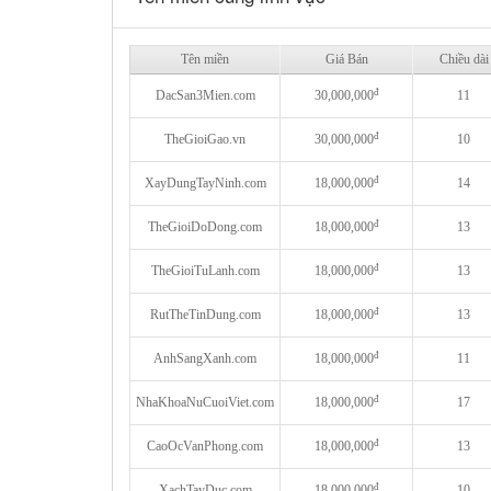
Tên miền
Giá Bán
Chiều dài
đ
DacSan3Mien.com
30,000,000
11
đ
TheGioiGao.vn
30,000,000
10
đ
XayDungTayNinh.com
18,000,000
14
đ
TheGioiDoDong.com
18,000,000
13
đ
TheGioiTuLanh.com
18,000,000
13
đ
RutTheTinDung.com
18,000,000
13
đ
AnhSangXanh.com
18,000,000
11
đ
NhaKhoaNuCuoiViet.com
18,000,000
17
đ
CaoOcVanPhong.com
18,000,000
13
đ
XachTayDuc.com
18,000,000
10