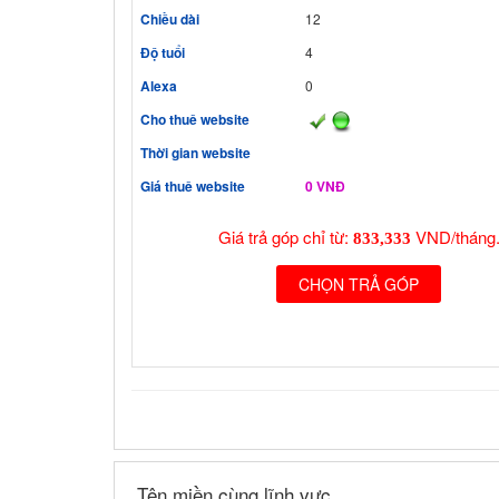
Chiều dài
12
Độ tuổi
4
Alexa
0
Cho thuê website
Thời gian website
Giá thuê website
0 VNĐ
Giá trả góp chỉ từ:
VND/tháng
833,333
CHỌN TRẢ GÓP
Tên miền cùng lĩnh vực