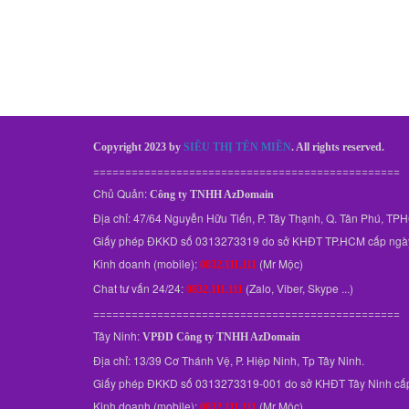
Copyright 2023 by
SIÊU THỊ TÊN MIỀN
. All rights reserved.
================================================
Chủ Quản:
Công ty TNHH AzDomain
Địa chỉ: 47/64 Nguyễn Hữu Tiến, P. Tây Thạnh, Q. Tân Phú, T
Giấy phép ĐKKD số 0313273319 do sở KHĐT TP.HCM cấp ngà
Kinh doanh (mobile):
(Mr Mộc)
0832.111.111
Chat tư vấn 24/24:
(Zalo, Viber, Skype ...)
0832.111.111
================================================
Tây Ninh:
VPĐD
Công ty TNHH AzDomain
Địa chỉ: 13/39 Cơ Thánh Vệ, P. Hiệp Ninh, Tp Tây Ninh.
Giấy phép ĐKKD số 0313273319-001 do sở KHĐT Tây Ninh cấ
Kinh doanh (mobile):
(Mr Mộc)
0832.111.111