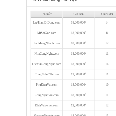
Tên miền
Giá Bán
Chiều dài
đ
LapTrinhDiDong.com
18,000,000
14
đ
MiSaiGon.com
18,000,000
8
đ
LapMangNhanh.com
18,000,000
12
đ
NhaCongNghe.com
18,000,000
11
đ
DichVuCongNghe.com
18,000,000
14
đ
CongNghe24h.com
12,000,000
11
đ
PhuKienVui.com
18,000,000
10
đ
CongNgheVui.com
18,000,000
11
đ
DichVuServer.com
12,000,000
12
đ
VietnamDomain.com
18,000,000
13