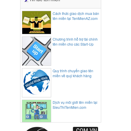
Cách thức giao dịch mua bán
tên miền tại TenMienAZ.com
Chương trình hỗ trợ tài chính
tên miền cho các Start-Up
Quy trình chuyển giao tên
miền về quý khách hàng
Dịch vụ môi giới tên miền tại
SieuThiTenMien.com