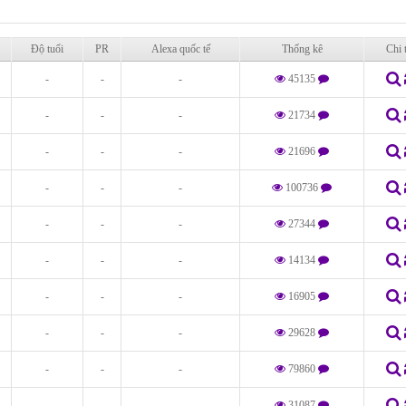
Độ tuổi
PR
Alexa quốc tế
Thống kê
Chi t
-
-
-
45135
-
-
-
21734
-
-
-
21696
-
-
-
100736
-
-
-
27344
-
-
-
14134
-
-
-
16905
-
-
-
29628
-
-
-
79860
-
-
-
31087