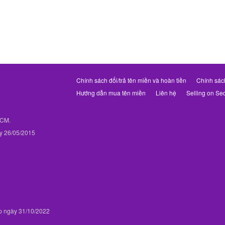
Chính sách đổi/trả tên miền và hoàn tiền
Chính sác
Hướng dẫn mua tên miền
Liên hệ
Selling on Se
PHCM.
y 26/05/2015
p ngày 31/10/2022