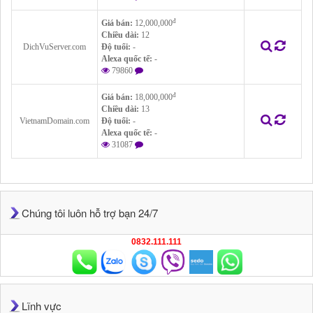
đ
Giá bán:
12,000,000
Chiều dài:
12
DichVuServer.com
Độ tuổi:
-
Alexa quốc tế:
-
79860
đ
Giá bán:
18,000,000
Chiều dài:
13
VietnamDomain.com
Độ tuổi:
-
Alexa quốc tế:
-
31087
Chúng tôi luôn hỗ trợ bạn 24/7
0832.111.111
Lĩnh vực