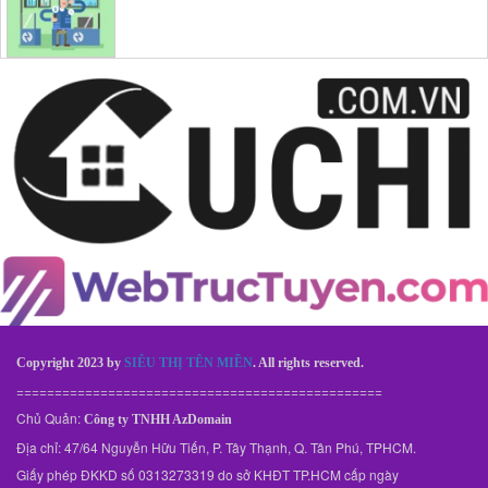
Copyright 2023 by
SIÊU THỊ TÊN MIỀN
. All rights reserved.
================================================
Chủ Quản:
Công ty TNHH AzDomain
Địa chỉ: 47/64 Nguyễn Hữu Tiến, P. Tây Thạnh, Q. Tân Phú, TPHCM.
Giấy phép ĐKKD số 0313273319 do sở KHĐT TP.HCM cấp ngày