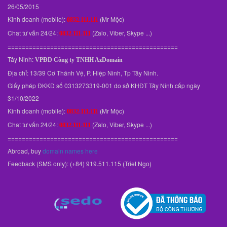
26/05/2015
Kinh doanh (mobile):
(Mr Mộc)
0832.111.111
Chat tư vấn 24/24:
(Zalo, Viber, Skype ...)
0832.111.111
================================================
Tây Ninh:
VPĐD
Công ty TNHH AzDomain
Địa chỉ: 13/39 Cơ Thánh Vệ, P. Hiệp Ninh, Tp Tây Ninh.
Giấy phép ĐKKD số 0313273319-001 do sở KHĐT Tây Ninh cấp ngày
31/10/2022
Kinh doanh (mobile):
(Mr Mộc)
0832.111.111
Chat tư vấn 24/24:
(Zalo, Viber, Skype ...)
0832.111.111
================================================
Abroad, buy
domain names here
Feedback (SMS only): (+84) 919.511.115 (Triet Ngo)