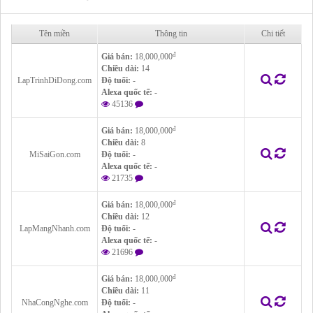
Tên miền
Thông tin
Chi tiết
đ
Giá bán:
18,000,000
Chiều dài:
14
LapTrinhDiDong.com
Độ tuổi:
-
Alexa quốc tế:
-
45136
đ
Giá bán:
18,000,000
Chiều dài:
8
MiSaiGon.com
Độ tuổi:
-
Alexa quốc tế:
-
21735
đ
Giá bán:
18,000,000
Chiều dài:
12
LapMangNhanh.com
Độ tuổi:
-
Alexa quốc tế:
-
21696
đ
Giá bán:
18,000,000
Chiều dài:
11
NhaCongNghe.com
Độ tuổi:
-