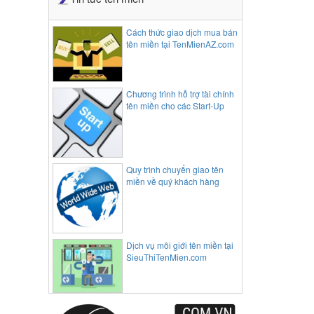
Cách thức giao dịch mua bán
tên miền tại TenMienAZ.com
Chương trình hỗ trợ tài chính
tên miền cho các Start-Up
Quy trình chuyển giao tên
miền về quý khách hàng
Dịch vụ môi giới tên miền tại
SieuThiTenMien.com