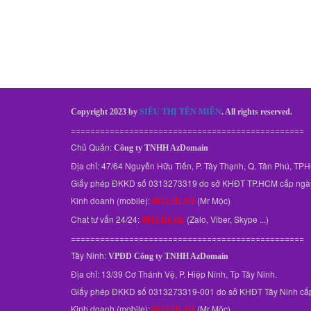
Copyright 2023 by
SIÊU THỊ TÊN MIỀN
. All rights reserved.
================================================
Chủ Quản:
Công ty TNHH AzDomain
Địa chỉ: 47/64 Nguyễn Hữu Tiến, P. Tây Thạnh, Q. Tân Phú, T
Giấy phép ĐKKD số 0313273319 do sở KHĐT TP.HCM cấp ngà
Kinh doanh (mobile):
(Mr Mộc)
0832.111.111
Chat tư vấn 24/24:
(Zalo, Viber, Skype ...)
0832.111.111
================================================
Tây Ninh:
VPĐD
Công ty TNHH AzDomain
Địa chỉ: 13/39 Cơ Thánh Vệ, P. Hiệp Ninh, Tp Tây Ninh.
Giấy phép ĐKKD số 0313273319-001 do sở KHĐT Tây Ninh cấ
Kinh doanh (mobile):
(Mr Mộc)
0832.111.111