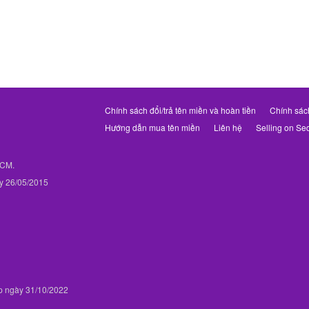
Chính sách đổi/trả tên miền và hoàn tiền
Chính sác
Hướng dẫn mua tên miền
Liên hệ
Selling on Se
PHCM.
y 26/05/2015
p ngày 31/10/2022