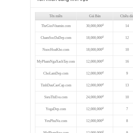
Tên miền
Giá Bán
Chiều dà
đ
TheGioiVitamin.com
30,000,000
14
đ
ChamSocDaDep.com
18,000,000
12
đ
NuocHoaKho.com
18,000,000
10
đ
MyPhamNgaXachTay.com
12,000,000
16
đ
ChoLamDep.com
12,000,000
9
đ
TinhDauCaoCap.com
12,000,000
13
đ
SieuThiEva.com
24,000,000
10
đ
YogaDep.com
12,000,000
7
đ
YeuPhuNu.com
12,000,000
8
đ
MyPhamSpa.com
12,000,000
9