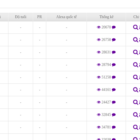
i
Độ tuổi
PR
Alexa quốc tế
Thống kê
Chi t
-
-
-
20670
-
-
-
26758
-
-
-
28631
-
-
-
28794
-
-
-
51258
-
-
-
44161
-
-
-
24427
-
-
-
32845
-
-
-
34781
-
-
-
32038