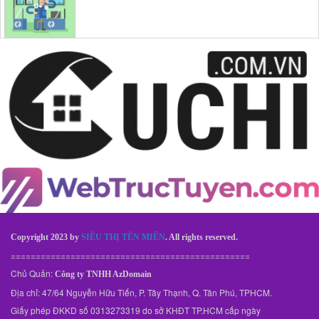
Copyright 2023 by
SIÊU THỊ TÊN MIỀN
. All rights reserved.
================================================
Chủ Quản:
Công ty TNHH AzDomain
Địa chỉ: 47/64 Nguyễn Hữu Tiến, P. Tây Thạnh, Q. Tân Phú, TPHCM.
Giấy phép ĐKKD số 0313273319 do sở KHĐT TP.HCM cấp ngày