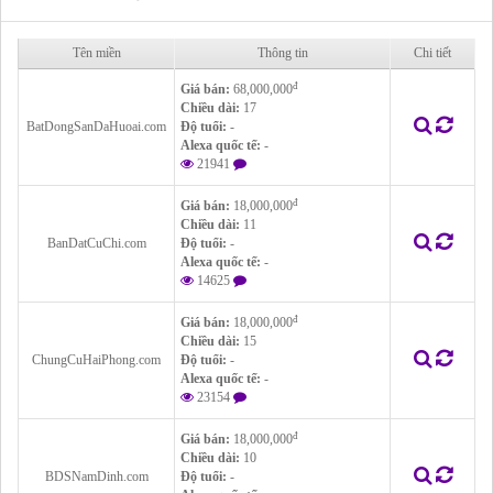
Tên miền
Thông tin
Chi tiết
đ
Giá bán:
68,000,000
Chiều dài:
17
BatDongSanDaHuoai.com
Độ tuổi:
-
Alexa quốc tế:
-
21941
đ
Giá bán:
18,000,000
Chiều dài:
11
BanDatCuChi.com
Độ tuổi:
-
Alexa quốc tế:
-
14625
đ
Giá bán:
18,000,000
Chiều dài:
15
ChungCuHaiPhong.com
Độ tuổi:
-
Alexa quốc tế:
-
23154
đ
Giá bán:
18,000,000
Chiều dài:
10
BDSNamDinh.com
Độ tuổi:
-