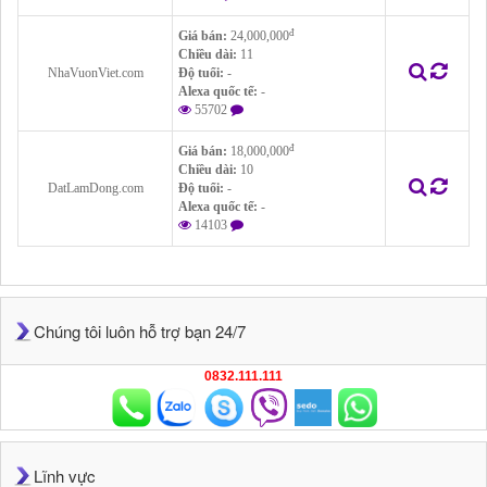
đ
Giá bán:
24,000,000
Chiều dài:
11
NhaVuonViet.com
Độ tuổi:
-
Alexa quốc tế:
-
55702
đ
Giá bán:
18,000,000
Chiều dài:
10
DatLamDong.com
Độ tuổi:
-
Alexa quốc tế:
-
14103
Chúng tôi luôn hỗ trợ bạn 24/7
0832.111.111
Lĩnh vực