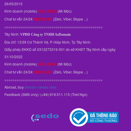
26/05/2015
Kinh doanh (mobile):
(Mr Mộc)
0832.111.111
Chat tư vấn 24/24:
(Zalo, Viber, Skype ...)
0832.111.111
================================================
Tây Ninh:
VPĐD
Công ty TNHH AzDomain
Địa chỉ: 13/39 Cơ Thánh Vệ, P. Hiệp Ninh, Tp Tây Ninh.
Giấy phép ĐKKD số 0313273319-001 do sở KHĐT Tây Ninh cấp ngày
31/10/2022
Kinh doanh (mobile):
(Mr Mộc)
0832.111.111
Chat tư vấn 24/24:
(Zalo, Viber, Skype ...)
0832.111.111
================================================
Abroad, buy
domain names here
Feedback (SMS only): (+84) 919.511.115 (Triet Ngo)