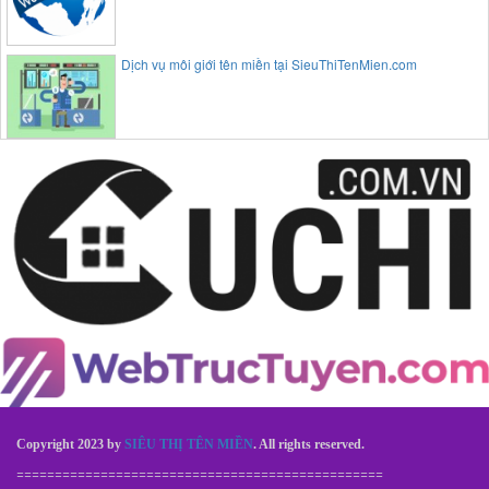
Dịch vụ môi giới tên miền tại SieuThiTenMien.com
Copyright 2023 by
SIÊU THỊ TÊN MIỀN
. All rights reserved.
================================================