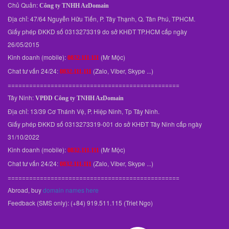
Chủ Quản:
Công ty TNHH AzDomain
Địa chỉ: 47/64 Nguyễn Hữu Tiến, P. Tây Thạnh, Q. Tân Phú, TPHCM.
Giấy phép ĐKKD số 0313273319 do sở KHĐT TP.HCM cấp ngày
26/05/2015
Kinh doanh (mobile):
(Mr Mộc)
0832.111.111
Chat tư vấn 24/24:
(Zalo, Viber, Skype ...)
0832.111.111
================================================
Tây Ninh:
VPĐD
Công ty TNHH AzDomain
Địa chỉ: 13/39 Cơ Thánh Vệ, P. Hiệp Ninh, Tp Tây Ninh.
Giấy phép ĐKKD số 0313273319-001 do sở KHĐT Tây Ninh cấp ngày
31/10/2022
Kinh doanh (mobile):
(Mr Mộc)
0832.111.111
Chat tư vấn 24/24:
(Zalo, Viber, Skype ...)
0832.111.111
================================================
Abroad, buy
domain names here
Feedback (SMS only): (+84) 919.511.115 (Triet Ngo)