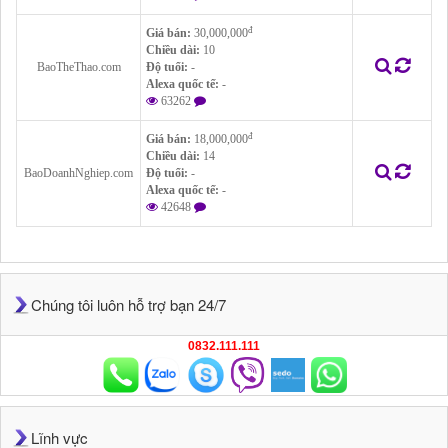
đ
Giá bán:
30,000,000
Chiều dài:
10
BaoTheThao.com
Độ tuổi:
-
Alexa quốc tế:
-
63262
đ
Giá bán:
18,000,000
Chiều dài:
14
BaoDoanhNghiep.com
Độ tuổi:
-
Alexa quốc tế:
-
42648
Chúng tôi luôn hỗ trợ bạn 24/7
0832.111.111
Lĩnh vực