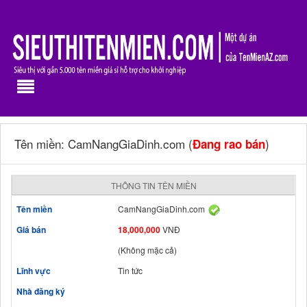
Tên miền: CamNangGiaDinh.com (
)
Đang rao bán
THÔNG TIN TÊN MIỀN
Tên miền
CamNangGiaDinh.com
Giá bán
18,000,000
VNĐ
(Không mặc cả)
Lĩnh vực
Tin tức
Nhà đăng ký