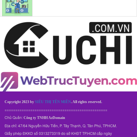
Copyright 2023 by
SIÊU THỊ TÊN MIỀN
. All rights reserved.
================================================
Chủ Quản:
Công ty TNHH AzDomain
Địa chỉ: 47/64 Nguyễn Hữu Tiến, P. Tây Thạnh, Q. Tân Phú, TPHCM.
Giấy phép ĐKKD số 0313273319 do sở KHĐT TP.HCM cấp ngày