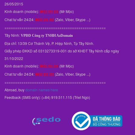
26/05/2015
Kinh doanh (mobile):
(Mr Mộc)
0832.111.111
Chat tư vấn 24/24:
(Zalo, Viber, Skype ...)
0832.111.111
================================================
Tây Ninh:
VPĐD
Công ty TNHH AzDomain
Địa chỉ: 13/39 Cơ Thánh Vệ, P. Hiệp Ninh, Tp Tây Ninh.
Giấy phép ĐKKD số 0313273319-001 do sở KHĐT Tây Ninh cấp ngày
31/10/2022
Kinh doanh (mobile):
(Mr Mộc)
0832.111.111
Chat tư vấn 24/24:
(Zalo, Viber, Skype ...)
0832.111.111
================================================
Abroad, buy
domain names here
Feedback (SMS only): (+84) 919.511.115 (Triet Ngo)