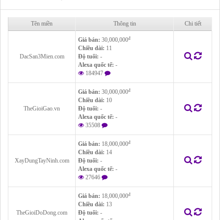
Tên miền
Thông tin
Chi tiết
đ
Giá bán:
30,000,000
Chiều dài:
11
DacSan3Mien.com
Độ tuổi:
-
Alexa quốc tế:
-
184947
đ
Giá bán:
30,000,000
Chiều dài:
10
TheGioiGao.vn
Độ tuổi:
-
Alexa quốc tế:
-
35508
đ
Giá bán:
18,000,000
Chiều dài:
14
XayDungTayNinh.com
Độ tuổi:
-
Alexa quốc tế:
-
27646
đ
Giá bán:
18,000,000
Chiều dài:
13
TheGioiDoDong.com
Độ tuổi:
-