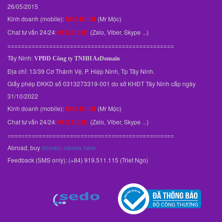
26/05/2015
Kinh doanh (mobile):
(Mr Mộc)
0832.111.111
Chat tư vấn 24/24:
(Zalo, Viber, Skype ...)
0832.111.111
================================================
Tây Ninh:
VPĐD
Công ty TNHH AzDomain
Địa chỉ: 13/39 Cơ Thánh Vệ, P. Hiệp Ninh, Tp Tây Ninh.
Giấy phép ĐKKD số 0313273319-001 do sở KHĐT Tây Ninh cấp ngày
31/10/2022
Kinh doanh (mobile):
(Mr Mộc)
0832.111.111
Chat tư vấn 24/24:
(Zalo, Viber, Skype ...)
0832.111.111
================================================
Abroad, buy
domain names here
Feedback (SMS only): (+84) 919.511.115 (Triet Ngo)