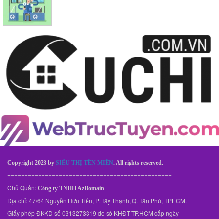
Copyright 2023 by
SIÊU THỊ TÊN MIỀN
. All rights reserved.
================================================
Chủ Quản:
Công ty TNHH AzDomain
Địa chỉ: 47/64 Nguyễn Hữu Tiến, P. Tây Thạnh, Q. Tân Phú, TPHCM.
Giấy phép ĐKKD số 0313273319 do sở KHĐT TP.HCM cấp ngày