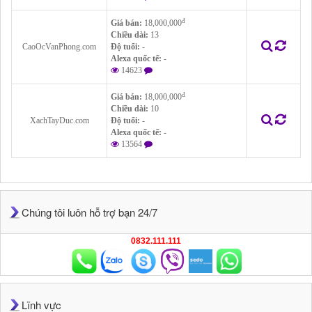
đ
Giá bán:
18,000,000
Chiều dài:
13
CaoOcVanPhong.com
Độ tuổi:
-
Alexa quốc tế:
-
14623
đ
Giá bán:
18,000,000
Chiều dài:
10
XachTayDuc.com
Độ tuổi:
-
Alexa quốc tế:
-
13564
Chúng tôi luôn hỗ trợ bạn 24/7
0832.111.111
Lĩnh vực